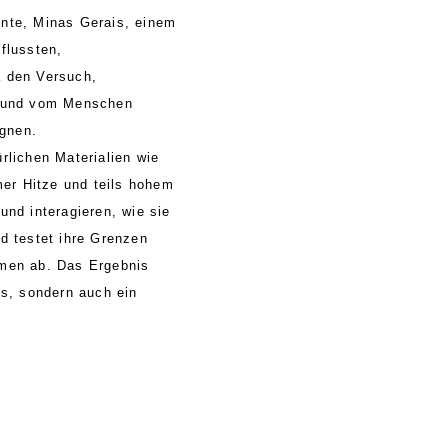
onte, Minas Gerais, einem
flussten,
ha den Versuch,
ll und vom Menschen
egnen.
̈rlichen Materialien wie
er Hitze und teils hohem
und interagieren, wie sie
d testet ihre Grenzen
ormen ab. Das Ergebnis
ns, sondern auch ein