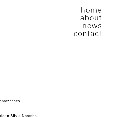
home
about
news
contact
gsprozesses
tlerin Silvia Noronha