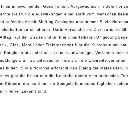
ie ihnen innewohnenden Geschichten. Aufgewachsen in Belo Horiz
 lernte sie früh die Auswirkungen einer stark vom Menschen beein
 fortlaufenden Arbeit Shifting Geologies unternimmt Silvia Noron
ndschaften zu simulieren. Dafür verwendet sie Zivilisationsmü
m Alltag, auf der Straße und in ihrer unmittelbaren Umgebung beg
tik, Glas, Metall oder Elektroschrott fügt die Künstlerin mit natu
 Konglomerate setzt sie in einem aufwändigen Verfahren extrem
wicklungen, um zu untersuchen, wie sich die Elemente verhalten 
 bilden. Silvia Noronha erforscht den Dialog der Materialien un
ses gibt die Künstlerin die Kontrolle über die entstehenden F
 Körpern, die nicht nur ein Spiegelbild unseres täglichen Lebe
e in ferner Zukunft sind.